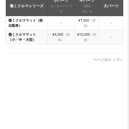
小パーツ
中パーツ
働くクルマシリーズ
大パーツ
センターパーツ
1席分
1C
1R / 1L
働くクルママット（軽
¥7,000
（税
-
-
自動車）
抜）
働くクルママット
¥4,000
¥10,000
（税
（税
-
（小・中・大型）
抜）
抜）
ページのトップへ