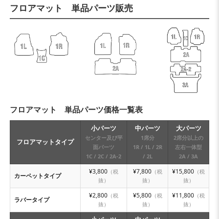
フロアマット 単品パーツ販売
フロアマット 単品パーツ価格一覧表
小パーツ
中パーツ
大パーツ
センター及び平
1席分
2席分以上の
フロアマットタイプ
面パーツ
1R / 1L / 2R
左右一体型
1C / 2C / 2A-2
/ 2L
2A / 3A
¥3,800
¥7,800
¥15,800
（税
（税
（税
カーペットタイプ
抜）
抜）
抜）
¥2,800
¥5,800
¥11,800
（税
（税
（税
ラバータイプ
抜）
抜）
抜）