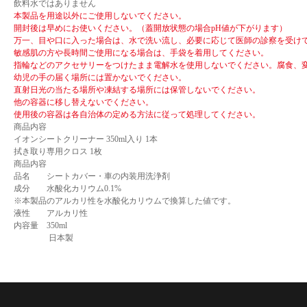
飲料水ではありません
本製品を用途以外にご使用しないでください。
開封後は早めにお使いください。（蓋開放状態の場合pH値が下がります）
万一、目や口に入った場合は、水で洗い流し、必要に応じて医師の診察を受け
敏感肌の方や長時間ご使用になる場合は、手袋を着用してください。
指輪などのアクセサリーをつけたまま電解水を使用しないでください。腐食、
幼児の手の届く場所には置かないでください。
直射日光の当たる場所や凍結する場所には保管しないでください。
他の容器に移し替えないでください。
使用後の容器は各自治体の定める方法に従って処理してください。
商品内容
イオンシートクリーナー 350ml入り 1本
拭き取り専用クロス 1枚
商品内容
品名 シートカバー・車の内装用洗浄剤
成分 水酸化カリウム0.1%
※本製品のアルカリ性を水酸化カリウムで換算した値です。
液性 アルカリ性
内容量 350ml
日本製