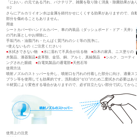
「におい」の元である汚れ、バクテリア、雑菌を取り除く消臭・除菌効果があ
※2
さらにアルカリイオン水は金属を錆付かせにくくする効果がありますので、自
部分を傷めることもありません。
用途
シートカバーやハンドルカバー、車の内装品（ダッシュボード・ドア・天井）
の汚れ落としやお掃除に。
手垢汚れ・油脂汚れ・たんぱく質汚れのシミ等の洗浄に。
×使えないもの（ご注意ください）
●
水拭きできない物
●
水に濡れて不具合が出る物
●
白木の家具、ニス塗りの
木製品、漆器製品
●
皮革類、金箔、銅、アルミ、真鍮製品
●
シルク、コーティ
ングされた眼鏡
●
白電気製品の通電部
●
天然石等
使用方法
噴射ノズルのストッパーを外し、噴射口を汚れの付着した部分に向け、適量ス
ブラシ等を使用しても効果的です。洗剤成分“ゼロ”のため二度拭きの必要はあ
※材質により変色する場合がありますので、必ず目立たない部分で試してから
使用上の注意