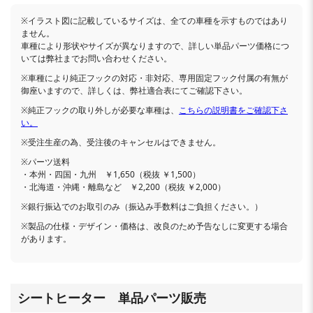
※イラスト図に記載しているサイズは、全ての車種を示すものではあり
ません。
車種により形状やサイズが異なりますので、詳しい単品パーツ価格につ
いては弊社までお問い合わせください。
※車種により純正フックの対応・非対応、専用固定フック付属の有無が
御座いますので、詳しくは、弊社適合表にてご確認下さい。
※純正フックの取り外しが必要な車種は、
こちらの説明書をご確認下さ
い。
※受注生産の為、受注後のキャンセルはできません。
※パーツ送料
・本州・四国・九州 ￥1,650（税抜 ￥1,500）
・北海道・沖縄・離島など ￥2,200（税抜 ￥2,000）
※銀行振込でのお取引のみ（振込み手数料はご負担ください。）
※製品の仕様・デザイン・価格は、改良のため予告なしに変更する場合
があります。
シートヒーター 単品パーツ販売