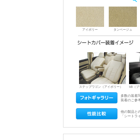
アイボリー
タンベージュ
ステップワゴン（アイボリー）
bB（
多数の装着
装着のご参
他の製品と
「シートラ