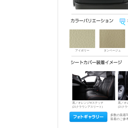
アイボリー
タンベージュ
黒／オレンジWステッチ
黒／オ
(21クラウンアスリート)
(21ク
多数の装着
装着のご参