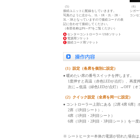
（5）
（6）
接続ユニットに配線をしていきます。
シガー
写真のように左から、1L・1R・2L・2R・
コンセ
3L・3Rとなっていますので接続コードの表
記に合わせて接続してください。
（各部名称はP6～P7をご覧ください）
センターコントローラー USBソケット
電源用ソケット
接続コード用ソケット
（1）設定（各席を個別に設定）
● 暖めたい席の番号スイッチを押します。
1度押すと高温（赤色LEDが点灯）、再度押
次に→低温（緑色LEDが点灯）→OFF（オ
（2）クイック設定（全席を同一に設定）
● コントローラー上部にある［2席 4席 6席
2席（1列目シート）、
4席（1列目・2列目シート）
6席（1列目・2列目・3列目シート）を一
※ シートヒーター本体の電源が切れた場合