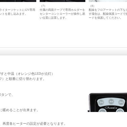
（7）
（8）
ライターソケットに12V専用
付属の両面テープで専用ホルダーを
配線をフロアーマットの下な
ントを差し込みます。
センターコントローラーが操作し易
す場合は、配線保護コードで
い位置に設置します。
ードを保護してください。
すと中温（オレンジ色LEDが点灯）
フ）と順番に切り替わります。
］ボタンで、
度に暖めることが出来ます。
は、再度各ヒーターの設定が必要となります。