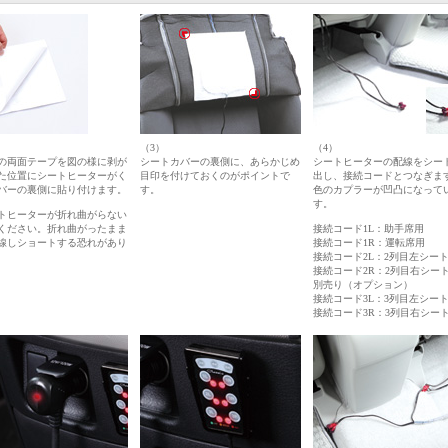
（3）
（4）
の両面テープを図の様に剥が
シートカバーの裏側に、あらかじめ
シートヒーターの配線をシー
た位置にシートヒーターがく
目印を付けておくのがポイントで
出し、接続コードとつなぎま
バーの裏側に貼り付けます。
す。
色のカプラーが凹凸になって
す。
トヒーターが折れ曲がらない
ください。折れ曲がったまま
接続コード1L：助手席用
線しショートする恐れがあり
接続コード1R：運転席用
接続コード2L：2列目左シー
接続コード2R：2列目右シー
別売り（オプション）
接続コード3L：3列目左シー
接続コード3R：3列目右シー