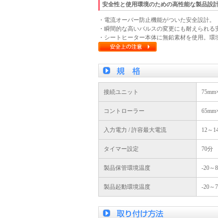
安全性と使用環境のための高性能な製品設
・電流オーバー防止機能がついた安全設計。
・瞬間的な高いバルスの変更にも耐えられる
・シートヒーター本体に無鉛素材を使用。環
接続ユニット
75mm
コントローラー
65mm
入力電力 / 許容最大電流
12～14
タイマー設定
70分
製品保管環境温度
-20～
製品起動環境温度
-20～