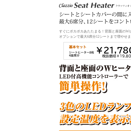
すぐにポカポカあたたまる！背面と座面のW
オプションで最大6席分12シートまで増やせ