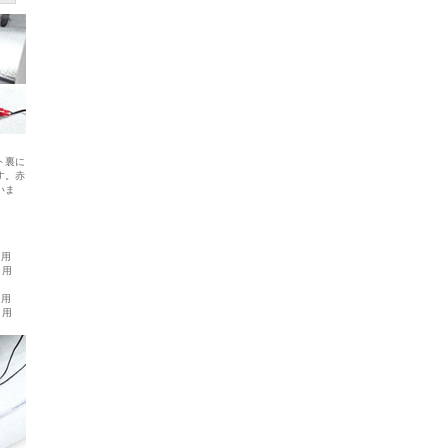
ト裏に
す。赤
いま
ト用
ト用
ト用
ト用