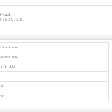
計
安全設計。
境にも優しい設計。
×65mm×25mm
×45mm×11mm
V / 8～8.5A
85℃
75℃