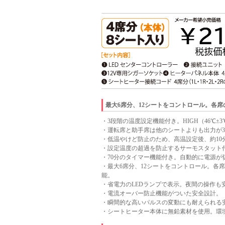
最大6席分、12シートをコントロール。各
・3段階の温度設定機能付き。HIGH（46℃±3℃
・運転席と助手席は他のシートよりも出力が
・低温やけど防止のため、高温設定後、約10
・設定温度の超過を防止するサーモスタット
・70分のタイマー機能付き。自動的に電源が
・最大6席分、12シートをコントロール。各
能。
・省電力のLEDランプで表示。夜間の操作も
・電流オーバー防止機能がついた安全設計。
・瞬間的な高いパルスの変動にも耐えられる
・シートヒーター本体に無鉛素材を使用。環