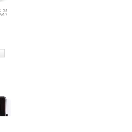
どに隠
接続コ