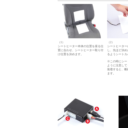
（1）
（2）
シートヒーター本体の位置を座る位
シートヒーター
置に合わせ、シートヒーター取り付
し、先ほど決め
け位置を決めます。
るようシートカ
※この時にシー
ように注意して
装着すると、断
ます。