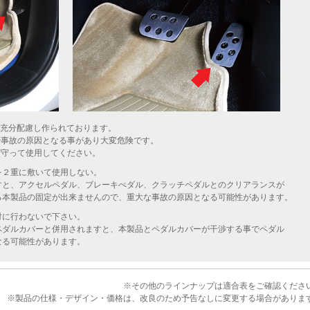
全に充分配慮し作られております。
や事故の原因となる事があり大変危険です。
ず守って使用してください。
を２重に敷いて使用しない。
すと、アクセルペダル、ブレーキぺダル、クラッチペダルとのクリアランスが
る本製品の固定が出来ませんので、重大な事故の原因となる可能性があります。
対に行わないで下さい。
ペダルカバーと併用されますと、本製品とペダルカバーが干渉する事でペダル
なる可能性があります。
※その他のラインナップは適合表をご確認くださ
※製品の仕様・デザイン・価格は、改良のため予告なしに変更する場合がありま