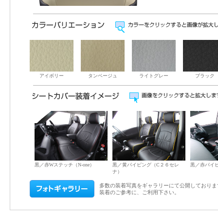
アイボリー
タンベージュ
ライトグレー
ブラック
黒／赤Wステッチ（N-one）
黒／黄パイピング（C２６セレ
黒／赤パイ
ナ）
多数の装着写真をギャラリーにて公開しておりま
装着のご参考に、ご利用下さい。