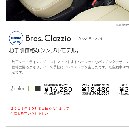
※写真の
純正シートラインにジャストフィットするベーシックなパンチングデザイ
価格に勝るクオリティーで手軽にドレスアップを楽しめます。軽自動車や
定です。
２０１６年１０月３１日をもちまして
生産を終了いたしました。