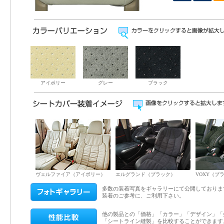
アイボリー
グレー
ブラック
ヴェルファイア（アイボリー）
エルグランド（ブラック）
VOXY（ブ
多数の装着写真をギャラリーにて公開しておりま
装着のご参考に、ご利用下さい。
他の製品との「価格」「カラー」「デザイン」「
「シートライン縫製」を比較することができます