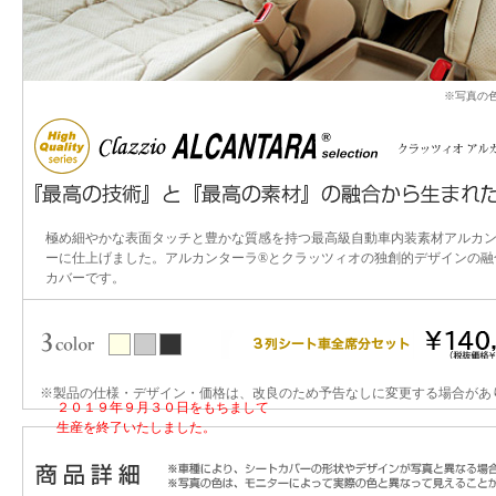
※写真の
極め細やかな表面タッチと豊かな質感を持つ最高級自動車内装素材アルカン
ーに仕上げました。アルカンターラ®とクラッツィオの独創的デザインの融
カバーです。
※製品の仕様・デザイン・価格は、改良のため予告なしに変更する場合があ
２０１９年９月３０日をもちまして
生産を終了いたしました。