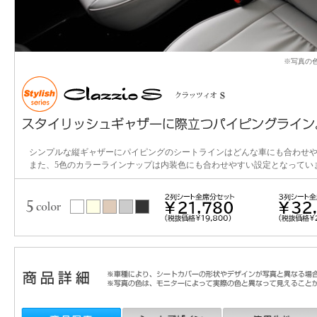
※写真の
シンプルな縦ギャザーにパイピングのシートラインはどんな車にも合わせ
また、5色のカラーラインナップは内装色にも合わせやすい設定となってい