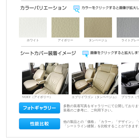
ホワイト
アイボリー
タンベージュ
ライトグレ
VOXY（アイボリー）
エブリイワゴン（タンベージュ）
プリウス（
多数の装着写真をギャラリーにて公開しておりま
装着のご参考に、ご利用下さい。
他の製品との「価格」「カラー」「デザイン」「
「シートライン縫製」を比較することができます