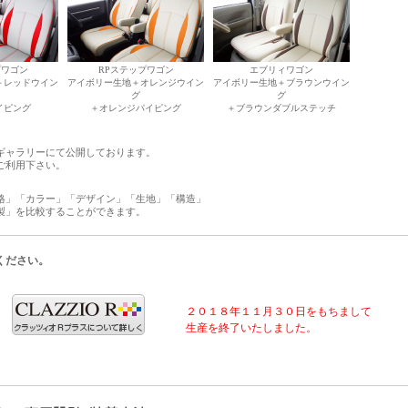
プワゴン
RPステップワゴン
エブリィワゴン
＋レッドウイン
アイボリー生地＋オレンジウイン
アイボリー生地＋ブラウンウイン
グ
グ
イピング
＋オレンジパイピング
＋ブラウンダブルステッチ
ギャラリーにて公開しております。
ご利用下さい。
格」「カラー」「デザイン」「生地」「構造」
製」を比較することができます。
ください。
２０１８年１１月３０日をもちまして
生産を終了いたしました。