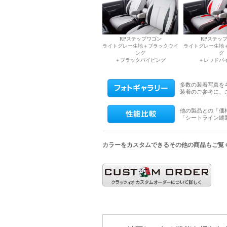
RPステップワゴン
RPステッ
ライトグレー生地＋ブラックウイ
ライトグレー生地
ング
グ
＋ブラックパイピング
＋レッドパ
多数の装着写真を
装着のご参考に、
他の製品との「価
「シートライン縫
カラーをカスタムできるその他の商品もご覧