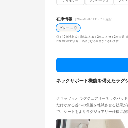
アイボリー
タンベージュ
ライト
在庫情報
（2026-08-07 13:30:18 更新）
グレー … ◎
◎：10点以上 ○：5点以上 △：2点以上 ☆：2点未満
※在庫状況により、欠品となる場合がございます。
ネックサポート機能を備えたラグジュ
クラッツィオ ラグジュアリーネックパッ
だけかかる首への負担を軽減させる効果が
で、シートをよりラグジュアリー仕様に演