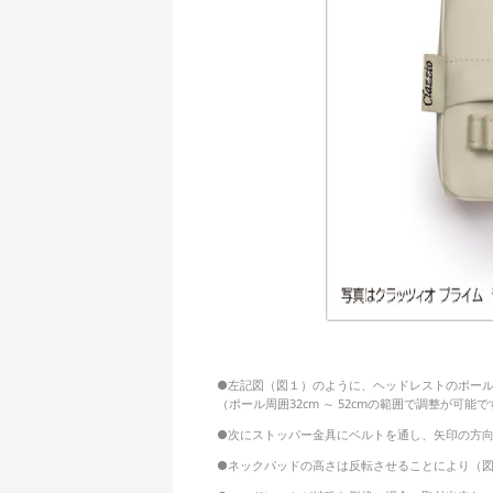
●左記図（図１）のように、ヘッドレストのポー
（ポール周囲32cm ～ 52cmの範囲で調整が可能
●次にストッパー金具にベルトを通し、矢印の方
●ネックパッドの高さは反転させることにより（