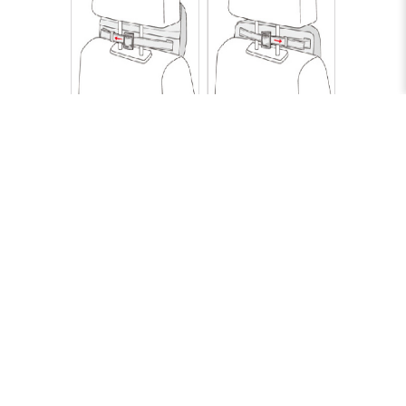
●左記図（図１）のように、ヘッドレストのポールにベルトをまわします。
（ポール周囲32cm ～ 52cmの範囲で調整が可能です。）