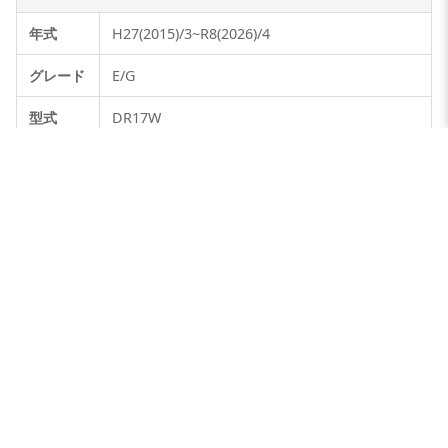
年式
H27(2015)/3~R8(2026)/4
グレード
E/G
型式
DR17W
取付説明書
クリックで表示・ダウンロードできます
MAZDA スクラムワゴン 4人乗り
年式
H27(2015)/3~R8(2026)/5
PXターボ / PZターボ / PZターボ(スペシャルパッ
グレード
ケージ)
PZ / PZ-S
型式
DG17W