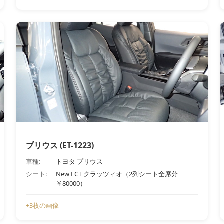
プリウス (ET-1223)
車種:
トヨタ プリウス
シート:
New ECT クラッツィオ（2列シート全席分
￥80000）
+3枚の画像