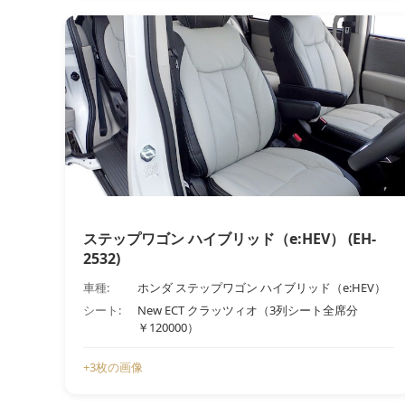
ステップワゴン ハイブリッド（e:HEV） (EH-
2532)
車種:
ホンダ ステップワゴン ハイブリッド（e:HEV）
シート:
New ECT クラッツィオ（3列シート全席分
￥120000）
+3枚の画像