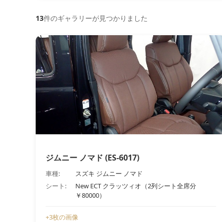
13
件のギャラリーが見つかりました
ジムニー ノマド (ES-6017)
車種:
スズキ ジムニー ノマド
シート:
New ECT クラッツィオ（2列シート全席分
￥80000）
+3枚の画像