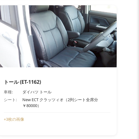
トール (ET-1162)
車種:
ダイハツ トール
シート:
New ECT クラッツィオ（2列シート全席分
￥80000）
+3枚の画像