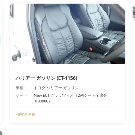
ハリアー ガソリン (ET-1156)
車種:
トヨタ ハリアー ガソリン
シート:
New ECT クラッツィオ（2列シート全席分
￥80000）
+3枚の画像