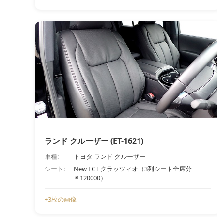
ランド クルーザー (ET-1621)
車種:
トヨタ ランド クルーザー
シート:
New ECT クラッツィオ（3列シート全席分
￥120000）
+3枚の画像