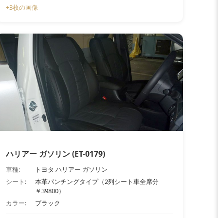
+3枚の画像
ハリアー ガソリン (ET-0179)
車種:
トヨタ ハリアー ガソリン
シート:
本革パンチングタイプ（2列シート車全席分
￥39800）
カラー:
ブラック