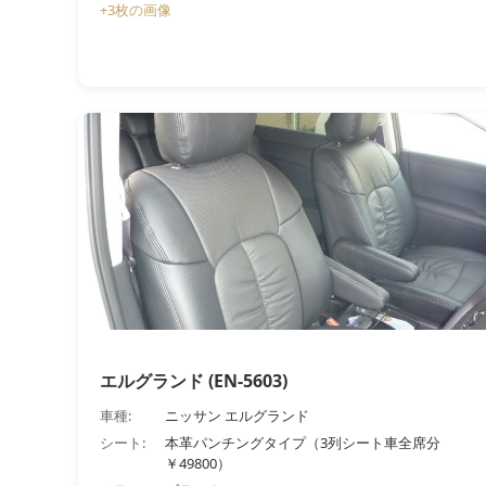
+3枚の画像
エルグランド (EN-5603)
車種:
ニッサン エルグランド
シート:
本革パンチングタイプ（3列シート車全席分
￥49800）