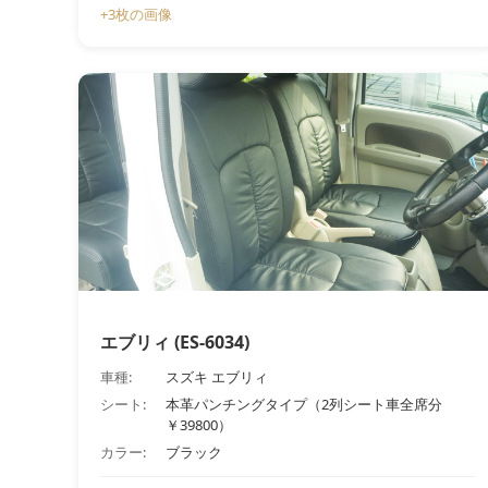
+3枚の画像
エブリィ (ES-6034)
車種:
スズキ エブリィ
シート:
本革パンチングタイプ（2列シート車全席分
￥39800）
カラー:
ブラック