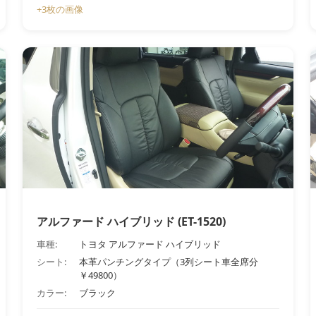
+3枚の画像
アルファード ハイブリッド (ET-1520)
車種:
トヨタ アルファード ハイブリッド
シート:
本革パンチングタイプ（3列シート車全席分
￥49800）
カラー:
ブラック