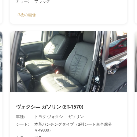
カラー:
ブラック
+3枚の画像
ヴォクシ― ガソリン (ET-1570)
車種:
トヨタ ヴォクシ― ガソリン
シート:
本革パンチングタイプ（3列シート車全席分
￥49800）