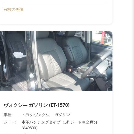
+3枚の画像
ヴォクシ― ガソリン (ET-1570)
車種:
トヨタ ヴォクシ― ガソリン
シート:
本革パンチングタイプ（3列シート車全席分
￥49800）