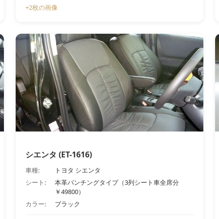
+2枚の画像
シエンタ (ET-1616)
車種:
トヨタ シエンタ
シート:
本革パンチングタイプ（3列シート車全席分
￥49800）
カラー:
ブラック