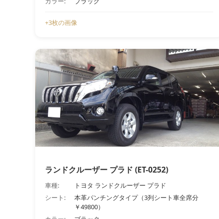
カラー:
ブラック
+3枚の画像
ランドクルーザー プラド (ET-0252)
車種:
トヨタ ランドクルーザー プラド
シート:
本革パンチングタイプ（3列シート車全席分
￥49800）
カラー:
ブラック