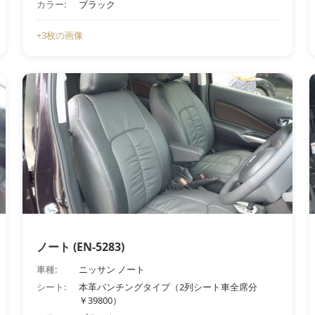
カラー:
ブラック
+3枚の画像
ノート (EN-5283)
車種:
ニッサン ノート
シート:
本革パンチングタイプ（2列シート車全席分
￥39800）