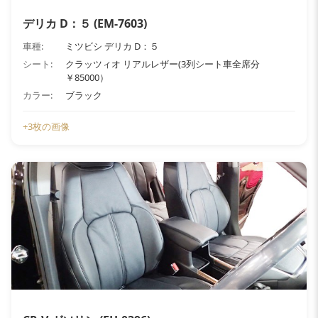
デリカ D：５ (EM-7603)
車種:
ミツビシ デリカ D：５
シート:
クラッツィオ リアルレザー(3列シート車全席分
￥85000）
カラー:
ブラック
+3枚の画像