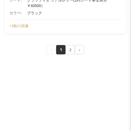
シート:
クラッツィオ リアルレザー(2列シート車全席分
￥60000）
カラー:
ブラック
+3枚の画像
‹
1
2
›