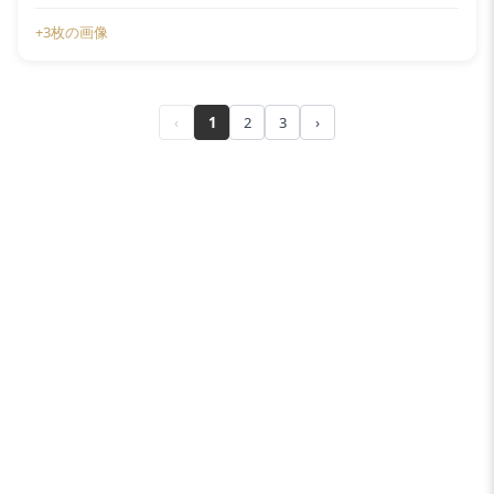
+3枚の画像
‹
1
2
3
›