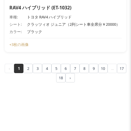
RAV4 ハイブリッド (ET-1032)
車種:
トヨタ RAV4 ハイブリッド
シート:
クラッツィオ ジュニア（2列シート車全席分￥20000）
カラー:
ブラック
+3枚の画像
‹
1
2
3
4
5
6
7
8
9
10
...
17
18
›