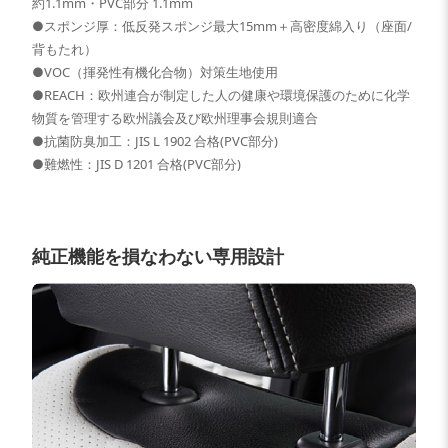
約1.1mm・PVC部分 1.1mm
●スポンジ厚：低反発スポンジ最大15mm＋高密度綿入り（座面/
背もたれ）
●VOC（揮発性有機化合物）対策生地使用
●REACH：欧州連合が制定した人の健康や環境保護のために化学
物質を管理する欧州議会及び欧州理事会規則適合
●抗菌防臭加工：JIS L 1902 合格(PVC部分)
●難燃性：JIS D 1201 合格(PVC部分)
純正機能を損なわない専用設計