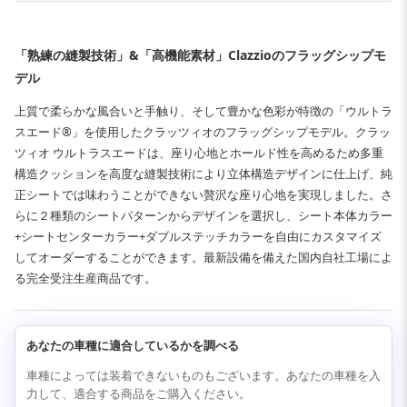
「熟練の縫製技術」&「高機能素材」Clazzioのフラッグシップモ
デル
上質で柔らかな風合いと手触り、そして豊かな色彩が特徴の「ウルトラ
スエード®」を使用したクラッツィオのフラッグシップモデル。クラッ
ツィオ ウルトラスエードは、座り心地とホールド性を高めるため多重
構造クッションを高度な縫製技術により立体構造デザインに仕上げ、純
正シートでは味わうことができない贅沢な座り心地を実現しました。さ
らに２種類のシートパターンからデザインを選択し、シート本体カラー
+シートセンターカラー+ダブルステッチカラーを自由にカスタマイズ
してオーダーすることができます。最新設備を備えた国内自社工場によ
る完全受注生産商品です。
あなたの車種に適合しているかを調べる
車種によっては装着できないものもございます。あなたの車種を入
力して、適合する商品をご購入ください。