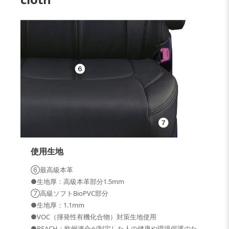
使用生地
⑥最高級本革
●生地厚：高級本革部分1.5mm
⑦高級ソフトBioPVC部分
●生地厚：1.1mm
●VOC（揮発性有機化合物）対策生地使用
●REACH：欧州連合が制定した人の健康や環境保護のた