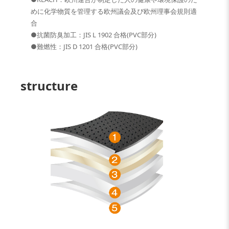
めに化学物質を管理する欧州議会及び欧州理事会規則適
合
●抗菌防臭加工：JIS L 1902 合格(PVC部分)
●難燃性：JIS D 1201 合格(PVC部分)
structure