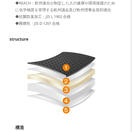
●REACH：欧州連合が制定した人の健康や環境保護のため
に化学物質を管理する欧州議会及び欧州理事会規則適合
●抗菌防臭加工：JIS L 1902 合格
●難燃性：JIS D 1201 合格
structure
構造