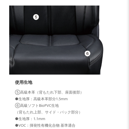
使用生地
⑤高級本革（背もたれ下部、座面後部）
●生地厚：高級本革部分1.5mm
⑥高級ソフトBioPVC生地
（背もたれ上部、サイド・バック部分）
●生地厚：1.1mm
●VOC：揮発性有機化合物 基準適合