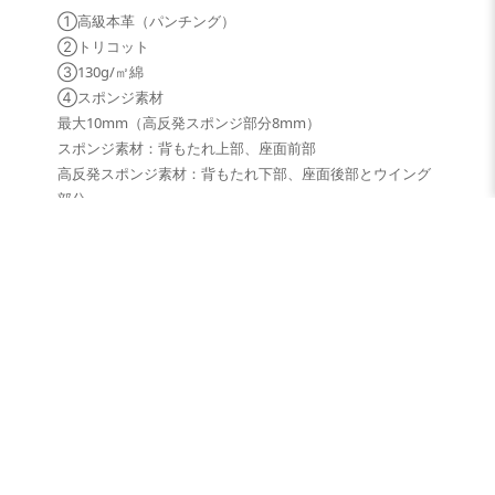
①高級本革（パンチング）
②トリコット
③130g/㎡綿
④スポンジ素材
最大10mm（高反発スポンジ部分8mm）
スポンジ素材：背もたれ上部、座面前部
高反発スポンジ素材：背もたれ下部、座面後部とウイング
部分
⑤裏地：トリコット
【本革シートカバーの注意事項】
本革を使用したシートカバーは、以下の事態が発生
する可能性があります。これらが発生しても保証の
対象外ですので、返品、交換、修理、補償、賠償は
一切いたしかねますので、ご了解の上でご購入・ご
使用ください。