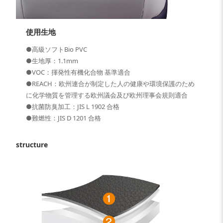
使用生地
●高級ソフトBio PVC
●生地厚：1.1mm
●VOC：揮発性有機化合物 基準適合
●REACH：欧州連合が制定した人の健康や環境保護のため
に化学物質を管理する欧州議会及び欧州理事会規則適合
●抗菌防臭加工：JIS L 1902 合格
●難燃性：JIS D 1201 合格
structure