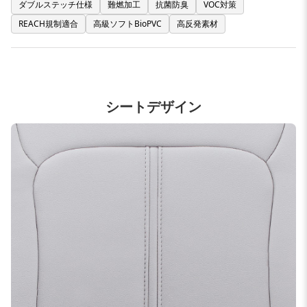
ダブルステッチ仕様
難燃加工
抗菌防臭
VOC対策
REACH規制適合
高級ソフトBioPVC
高反発素材
シートデザイン