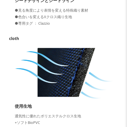
シートデザインとシートライン
●見る角度により表情を変える特殊織り素材
●色合いを変えるXクロス織り生地
●専用タグ ： Clazzio
cloth
使用生地
通気性に優れたポリエステルクロス生地
+ソフトBioPVC