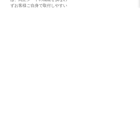
ずお客様ご自身で取付しやすい
よう様々な設計と工夫をしてい
ます。また細部にわたる現車採
寸と、繰り返しフィッティング
テストを実施し仕上げていま
す。
コンソール / アームレストカバ
シートベルト対応
ー