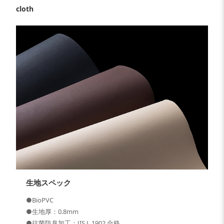
cloth
生地スペック
●BioPVC
●生地厚：0.8mm
●抗菌防臭加工：JIS L 1902 合格