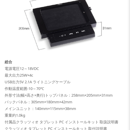
総合
電源電圧12～18VDC
最大出力25W×4c
USB出力5V 2.1A ライトニングケーブル
作動温度範囲-10～70℃
外形寸法(幅×高さ×奥行)トップパネル：258mm×205mm×31mm
バックパネル：305mm×180mm×42mm
メインユニット：140mm×115mm×38mm
重量約1.0kg
付属品クラッツィオ タブレット PC インストールキット 取扱説明書
クラッツィオ タブレット PC インストールキット 取付説明書