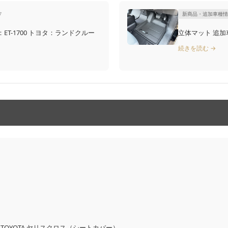
7
新商品・追加車種情
ヨタ：ランドクルー
立体マット 追加車種
続きを読む →
OYOTA ヤリスクロス（シートカバー）