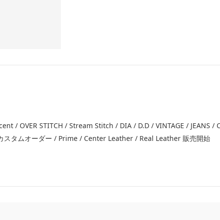
ccent / OVER STITCH / Stream Stitch / DIA / D.D / VINTAGE / JEANS /
ー / Prime / Center Leather / Real Leather 販売開始