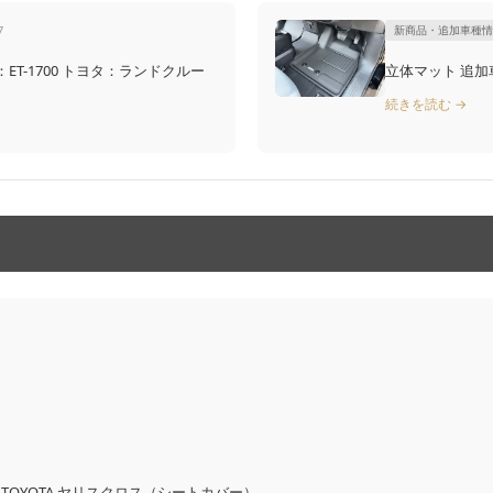
7
新商品・追加車種情
ヨタ：ランドクルー
立体マット 追加車種
続きを読む →
OYOTA ヤリスクロス（シートカバー）