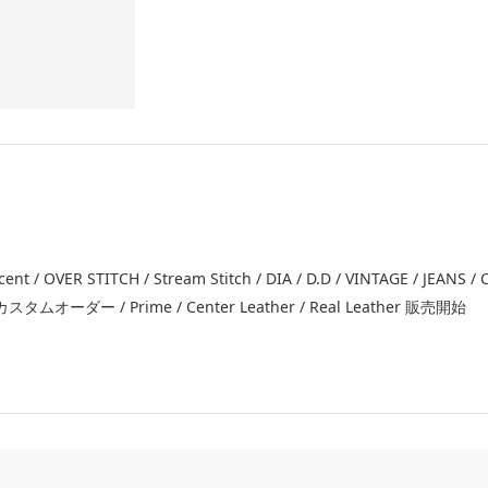
ccent / OVER STITCH / Stream Stitch / DIA / D.D / VINTAGE / JEANS /
ー / Prime / Center Leather / Real Leather 販売開始