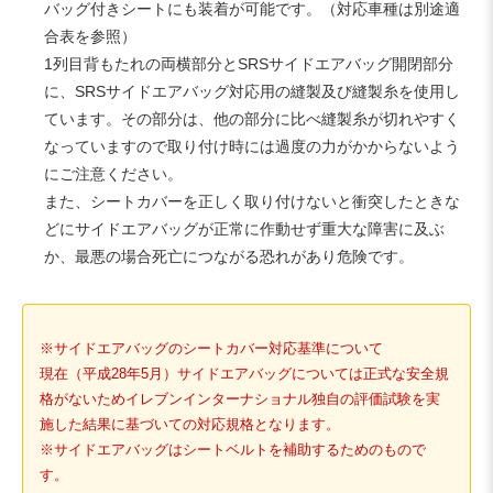
バッグ付きシートにも装着が可能です。（対応車種は別途適
合表を参照）
1列目背もたれの両横部分とSRSサイドエアバッグ開閉部分
に、SRSサイドエアバッグ対応用の縫製及び縫製糸を使用し
ています。その部分は、他の部分に比べ縫製糸が切れやすく
なっていますので取り付け時には過度の力がかからないよう
にご注意ください。
また、シートカバーを正しく取り付けないと衝突したときな
どにサイドエアバッグが正常に作動せず重大な障害に及ぶ
か、最悪の場合死亡につながる恐れがあり危険です。
※サイドエアバッグのシートカバー対応基準について
現在（平成28年5月）サイドエアバッグについては正式な安全規
格がないためイレブンインターナショナル独自の評価試験を実
施した結果に基づいての対応規格となります。
※サイドエアバッグはシートベルトを補助するためのもので
す。