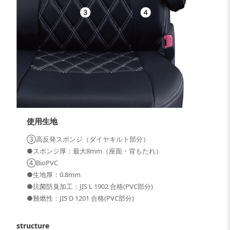
使用生地
③高反発スポンジ（ダイヤキルト部分）
●スポンジ厚：最大8mm（座面・背もたれ）
④BioPVC
●生地厚：0.8mm
●抗菌防臭加工：JIS L 1902 合格(PVC部分)
●難燃性：JIS D 1201 合格(PVC部分)
structure