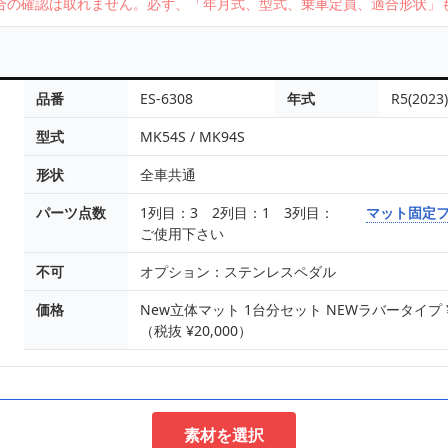
合の確認は取れません。必ず、「年月式、型式、乗車定員、適合形状」
品番
ES-6308
年式
R5(2023
型式
MK54S / MK94S
形状
全車共通
パーツ点数
1列目：3 2列目：1 3列目：
マット固定
ご使用下さい
不可
オプション：ステンレスペダル
価格
New立体マット 1台分セット NEWラバータイプ ¥16
（税抜 ¥20,000）
素材を選択