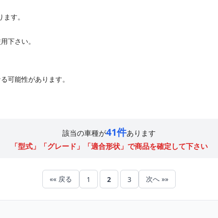
なります。
ご使用下さい。
なる可能性があります。
41件
該当の車種が
あります
「型式」「グレード」「適合形状」で商品を確定して下さい
«« 戻る
次へ »»
1
2
3