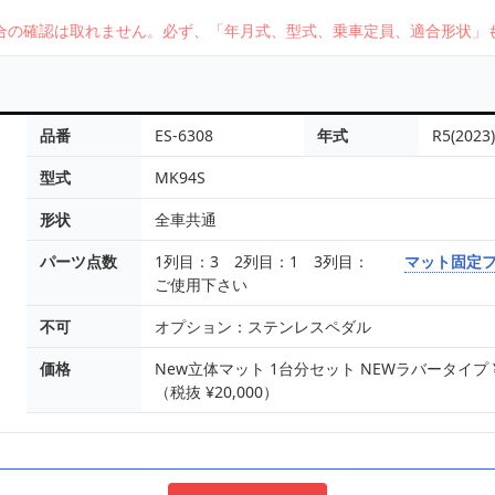
合の確認は取れません。必ず、「年月式、型式、乗車定員、適合形状」
品番
ES-6308
年式
R5(2023
型式
MK94S
形状
全車共通
パーツ点数
1列目：3 2列目：1 3列目：
マット固定
ご使用下さい
不可
オプション：ステンレスペダル
価格
New立体マット 1台分セット NEWラバータイプ ¥16
（税抜 ¥20,000）