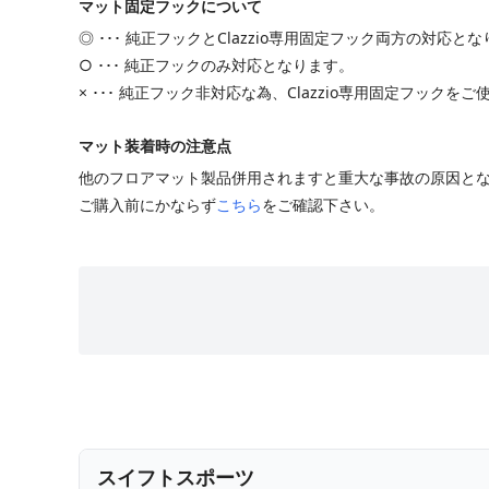
マット固定フックについて
◎ ･･･ 純正フックとClazzio専用固定フック両方の対応と
○ ･･･ 純正フックのみ対応となります。
× ･･･ 純正フック非対応な為、Clazzio専用固定フックを
マット装着時の注意点
他のフロアマット製品併用されますと重大な事故の原因と
ご購入前にかならず
こちら
をご確認下さい。
スイフトスポーツ