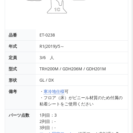
品番
ET-0238
年式
R1(2019)/5～
定員
3/6 人
型式
TRH200M / GDH206M / GDH201M
形状
GL / DX
備考
・
寒冷地仕様
可
・フロア（床）がビニール材質のため付属の
粘着シートをご使用ください
パーツ点数
1列目：3
2列目：-
3列目：-