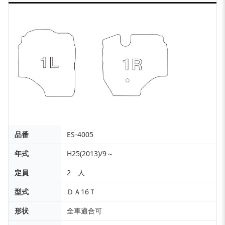
品番
ES-4005
年式
H25(2013)/9～
定員
2 人
型式
ＤＡ16Ｔ
形状
全車適合可