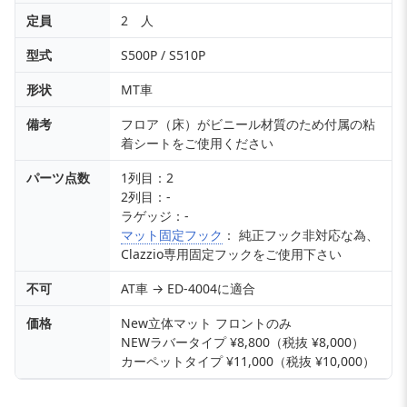
定員
2 人
型式
S500P / S510P
形状
MT車
備考
フロア（床）がビニール材質のため付属の粘
着シートをご使用ください
パーツ点数
1列目：2
2列目：-
ラゲッジ：-
マット固定フック
： 純正フック非対応な為、
Clazzio専用固定フックをご使用下さい
不可
AT車 → ED-4004に適合
価格
New立体マット フロントのみ
NEWラバータイプ ¥8,800（税抜 ¥8,000）
カーペットタイプ ¥11,000（税抜 ¥10,000）