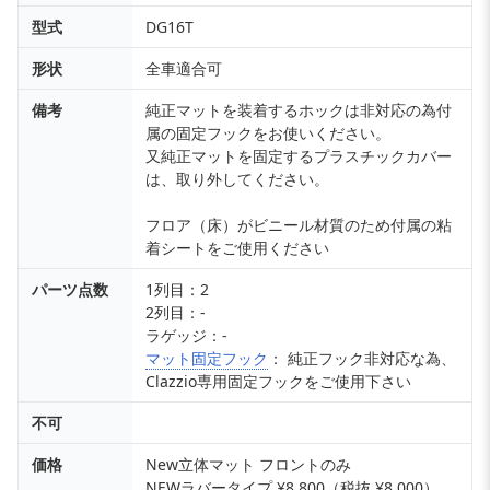
型式
DG16T
形状
全車適合可
備考
純正マットを装着するホックは非対応の為付
属の固定フックをお使いください。
又純正マットを固定するプラスチックカバー
は、取り外してください。
フロア（床）がビニール材質のため付属の粘
着シートをご使用ください
パーツ点数
1列目：2
2列目：-
ラゲッジ：-
マット固定フック
： 純正フック非対応な為、
Clazzio専用固定フックをご使用下さい
不可
価格
New立体マット フロントのみ
NEWラバータイプ ¥8,800（税抜 ¥8,000）