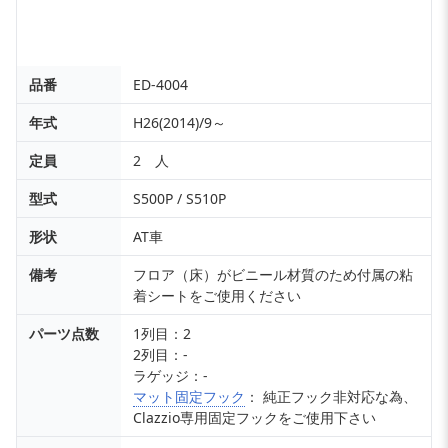
品番
ED-4004
年式
H26(2014)/9～
定員
2 人
型式
S500P / S510P
形状
AT車
備考
フロア（床）がビニール材質のため付属の粘
着シートをご使用ください
パーツ点数
1列目：2
2列目：-
ラゲッジ：-
マット固定フック
： 純正フック非対応な為、
Clazzio専用固定フックをご使用下さい