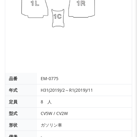
品番
EM-0775
年式
H31(2019)/2～R1(2019)/11
定員
8 人
型式
CV5W / CV2W
形状
ガソリン車
備考
-