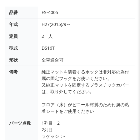
品番
ES-4005
年式
H27(2015)/9～
定員
2 人
型式
DS16T
形状
全車適合可
備考
純正マットを装着するホックは非対応の為付
属の固定フックをお使いください。
又純正マットを固定するプラスチックカバー
は、取り外してください。
フロア（床）がビニール材質のため付属の粘
着シートをご使用ください
パーツ点数
1列目：2
2列目：-
ラゲッジ：-