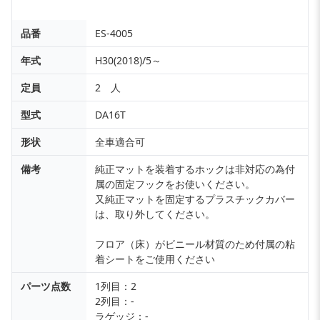
品番
ES-4005
年式
H30(2018)/5～
定員
2 人
型式
DA16T
形状
全車適合可
備考
純正マットを装着するホックは非対応の為付
属の固定フックをお使いください。
又純正マットを固定するプラスチックカバー
は、取り外してください。
フロア（床）がビニール材質のため付属の粘
着シートをご使用ください
パーツ点数
1列目：2
2列目：-
ラゲッジ：-