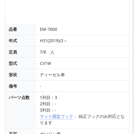
品番
EM-7600
年式
H31(2019)/2～
定員
7/8 人
型式
CV1W
形状
ディーゼル車
備考
-
パーツ点数
1列目：3
2列目：-
3列目：-
マット固定フック
： 純正フックのみ対応とな
ります
不可
ガソリン車