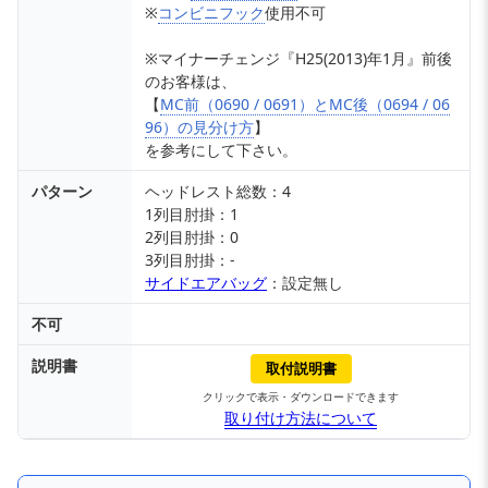
※
コンビニフック
使用不可
※マイナーチェンジ『H25(2013)年1月』前後
のお客様は、
【
MC前（0690 / 0691）とMC後（0694 / 06
96）の見分け方
】
を参考にして下さい。
パターン
ヘッドレスト総数：4
1列目肘掛：1
2列目肘掛：0
3列目肘掛：-
サイドエアバッグ
：設定無し
不可
説明書
取付説明書
クリックで表示・ダウンロードできます
取り付け方法について