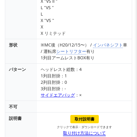
X "VS Ⅱ "
L "VS "
L
X "VS "
X
X リミテッド
形状
※MC後（H20/12/15〜） /
インパネシフト
車
/ 運転席
シートリフター
有り
1列目アームレストBOX有り
パターン
ヘッドレスト総数：4
1列目肘掛：1
2列目肘掛：0
3列目肘掛：-
サイドエアバッグ
：×
不可
説明書
取付説明書
クリックで表示・ダウンロードできます
取り付け方法について