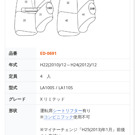
品番
ED-0691
年式
H22(2010)/12～H24(2012)/12
定員
4 人
型式
LA100S / LA110S
グレード
X リミテッド
形状
運転席
シートリフター
有り
※
コンビニフック
使用不可
※マイナーチェンジ『H25(2013)年1月』前後