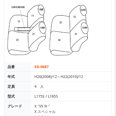
品番
ED-0687
年式
H20(2008)/12～H22(2010)/12
定員
4 人
型式
L175S / L185S
グレード
X "VS Ⅲ "
X スペシャル