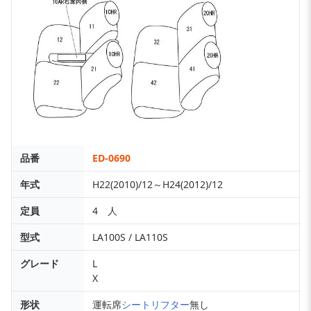
品番
ED-0690
年式
H22(2010)/12～H24(2012)/12
定員
4 人
型式
LA100S / LA110S
グレード
L
X
形状
運転席
シートリフター
無し