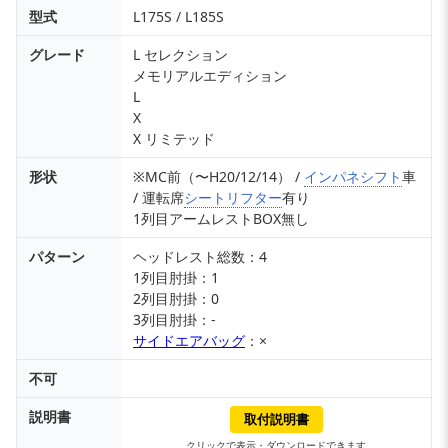
型式
L175S / L185S
グレード
L セレクション
メモリアルエディション
L
X
X リミテッド
形状
※MC前（〜H20/12/14） /
インパネシフト
車
/ 運転席
シートリフター
有り
1列目アームレストBOX無し
パターン
ヘッドレスト総数：4
1列目肘掛：1
2列目肘掛：0
3列目肘掛：-
サイドエアバッグ
：×
不可
説明書
取付説明書
クリックで表示・ダウンロードできます