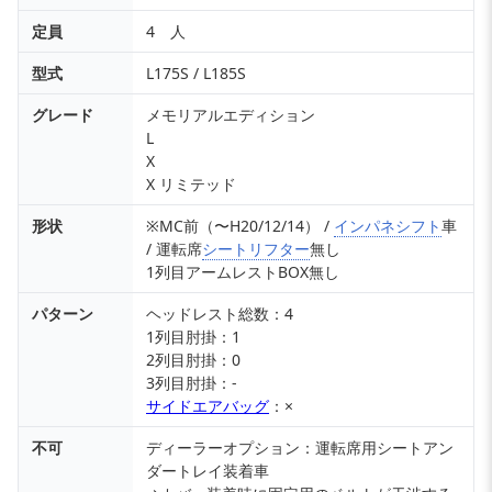
定員
4 人
型式
L175S / L185S
グレード
メモリアルエディション
L
X
X リミテッド
形状
※MC前（〜H20/12/14） /
インパネシフト
車
/ 運転席
シートリフター
無し
1列目アームレストBOX無し
パターン
ヘッドレスト総数：4
1列目肘掛：1
2列目肘掛：0
3列目肘掛：-
サイドエアバッグ
：×
不可
ディーラーオプション：運転席用シートアン
ダートレイ装着車