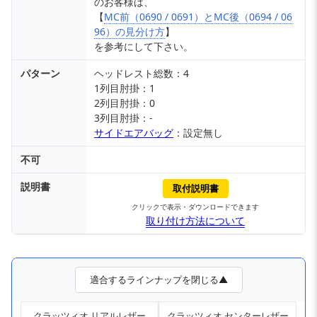
のお客様は、
【
MC前（0690 / 0691）とMC後（0694 / 06
96）の見分け方
】
を参考にして下さい。
パターン
ヘッドレスト総数：4
1列目肘掛：1
2列目肘掛：0
3列目肘掛：-
サイドエアバッグ
：設定無し
不可
説明書
取付説明書
クリックで表示・ダウンロードできます
取り付け方法について
適合するラインナップを閉じる▲
クラッツィオ リアルレザー
クラッツィオ センターレザー