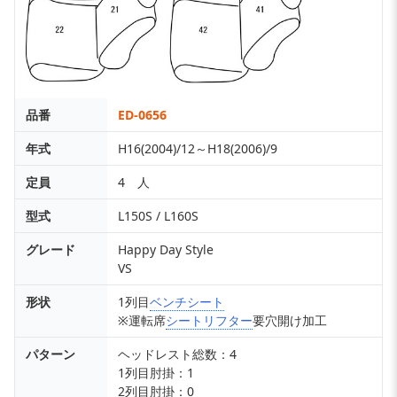
品番
ED-0656
年式
H16(2004)/12～H18(2006)/9
定員
4 人
型式
L150S / L160S
グレード
Happy Day Style
VS
形状
1列目
ベンチシート
※運転席
シートリフター
要穴開け加工
パターン
ヘッドレスト総数：4
1列目肘掛：1
2列目肘掛：0