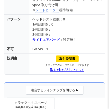
ypeA 取り付け可
※
シートヒーター
標準装備
パターン
ヘッドレスト総数：0
1列目肘掛：0
2列目肘掛：
3列目肘掛：
サイドエアバッグ
：設定無し
不可
GR SPORT
説明書
取付説明書
クリックで表示・ダウンロードできます
取り付け方法について
適合するラインナップを閉じる▲
クラッツィオ スポーツ
¥44,000(税抜 ¥40,000)