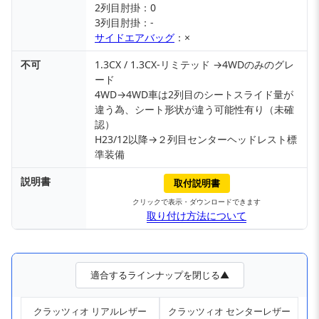
2列目肘掛：0
3列目肘掛：-
サイドエアバッグ
：×
不可
1.3CX / 1.3CX-リミテッド →4WDのみのグレ
ード
4WD→4WD車は2列目のシートスライド量が
違う為、シート形状が違う可能性有り（未確
認）
H23/12以降→２列目センターヘッドレスト標
準装備
説明書
取付説明書
クリックで表示・ダウンロードできます
取り付け方法について
適合するラインナップを閉じる▲
クラッツィオ リアルレザー
クラッツィオ センターレザー