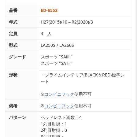
品番
ED-6552
年式
H27(2015)/10～R2(2020)/3
定員
4 人
型式
LA250S / LA260S
グレード
スポーツ "SAⅢ "
スポーツ "SA Ⅱ "
形状
・プライムインテリア(BLACK＆RED)標準シ
ート
※
コンビニフック
使用不可
備考
※
コンビニフック
使用不可
パターン
ヘッドレスト総数：4
1列目肘掛：1
2列目肘掛：0
3列目肘掛：