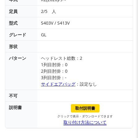
定員
2/5 人
型式
S403V / S413V
グレード
GL
形状
パターン
ヘッドレスト総数：2
1列目肘掛：0
2列目肘掛：0
3列目肘掛：-
サイドエアバッグ
：設定なし
不可
説明書
取付説明書
クリックで表示・ダウンロードできます
取り付け方法について