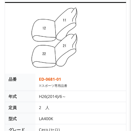
品番
ED-0681-01
※スポーツ専用品番
年式
H26(2014)/6～
定員
2 人
型式
LA400K
グレード
Cero (セロ)