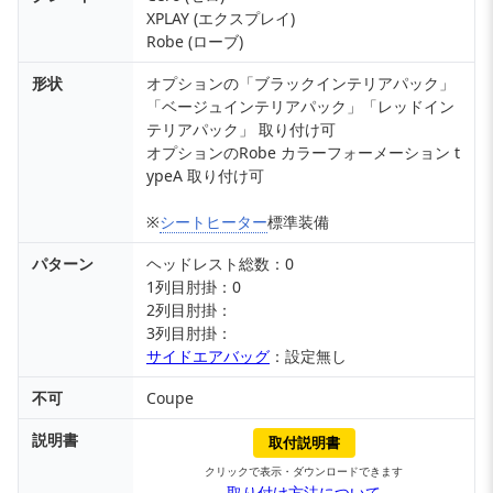
XPLAY (エクスプレイ)
Robe (ローブ)
形状
オプションの「ブラックインテリアパック」
「ベージュインテリアパック」「レッドイン
テリアパック」 取り付け可
オプションのRobe カラーフォーメーション t
ypeA 取り付け可
※
シートヒーター
標準装備
パターン
ヘッドレスト総数：0
1列目肘掛：0
2列目肘掛：
3列目肘掛：
サイドエアバッグ
：設定無し
不可
Coupe
説明書
取付説明書
クリックで表示・ダウンロードできます
取り付け方法について