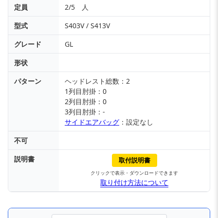
定員
2/5 人
型式
S403V / S413V
グレード
GL
形状
パターン
ヘッドレスト総数：2
1列目肘掛：0
2列目肘掛：0
3列目肘掛：-
サイドエアバッグ
：設定なし
不可
説明書
取付説明書
クリックで表示・ダウンロードできます
取り付け方法について