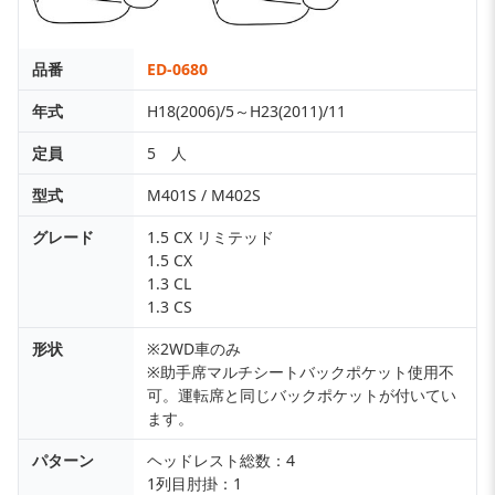
品番
ED-0680
年式
H18(2006)/5～H23(2011)/11
定員
5 人
型式
M401S / M402S
グレード
1.5 CX リミテッド
1.5 CX
1.3 CL
1.3 CS
形状
※2WD車のみ
※助手席マルチシートバックポケット使用不
可。運転席と同じバックポケットが付いてい
ます。
パターン
ヘッドレスト総数：4
1列目肘掛：1