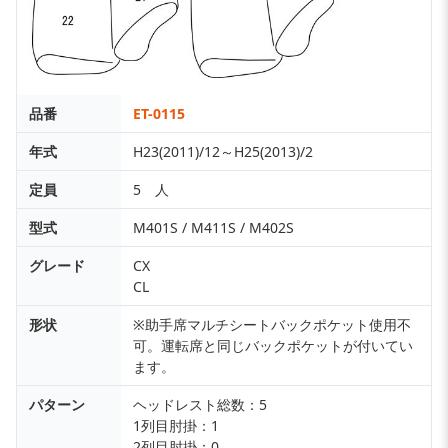
品番
ET-0115
年式
H23(2011)/12～H25(2013)/2
定員
5 人
型式
M401S / M411S / M402S
グレード
CX
CL
形状
※助手席マルチシートバックポケット使用不
可。運転席と同じバックポケットが付いてい
ます。
パターン
ヘッドレスト総数：5
1列目肘掛：1
2列目肘掛：0