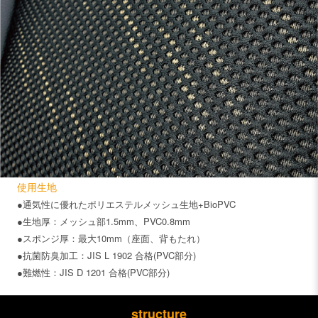
使用生地
●通気性に優れたポリエステルメッシュ生地+BioPVC
●生地厚：メッシュ部1.5mm、PVC0.8mm
●スポンジ厚：最大10mm（座面、背もたれ）
●抗菌防臭加工：JIS L 1902 合格(PVC部分)
●難燃性：JIS D 1201 合格(PVC部分)
structure