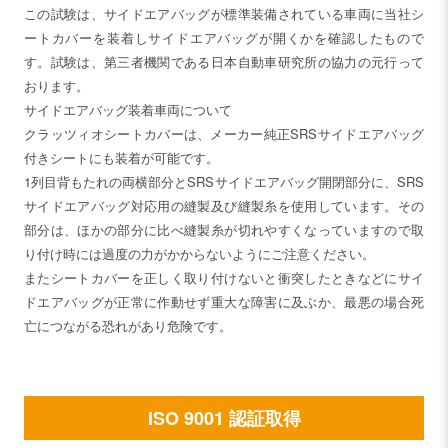
この試験は、サイドエアバッグが標準装備されている車両に当社シ
ートカバーを装着しサイドエアバッグが開くかを確認したもので
す。試験は、第三者機関である日本自動車研究所の協力の元行って
おります。
サイドエアバッグ装着車両について
クラッツィオシートカバーは、メーカー純正SRSサイドエアバッグ
付きシートにも装着が可能です。
1列目背もたれの両横部分とSRSサイドエアバッグ開閉部分に、SRS
サイドエアバッグ対応用の縫製及び縫製糸を使用しています。その
部分は、ほかの部分に比べ縫製糸が切れやすくなっていますので取
り付け時には過度の力がかからないようにご注意ください。
またシートカバーを正しく取り付けないと衝突したときなどにサイ
ドエアバッグが正常に作動せず重大な障害に及ぶか、最悪の場合死
亡につながる恐れがあり危険です。
ISO 9001 認証取得